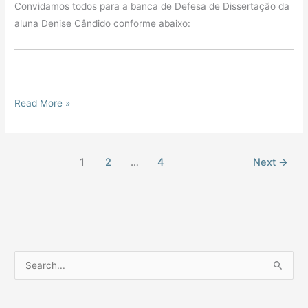
Convidamos todos para a banca de Defesa de Dissertação da
aluna Denise Cândido conforme abaixo:
Read More »
1
2
…
4
Next
→
P
e
s