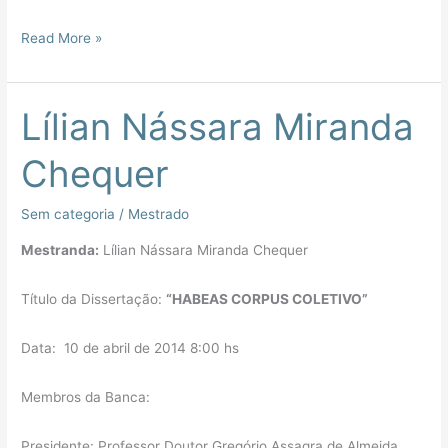
Read More »
Lílian Nássara Miranda
Lílian
Nássara
Chequer
Miranda
Chequer
Sem categoria
/
Mestrado
Mestranda:
Lílian Nássara Miranda Chequer
Título da Dissertação:
“HABEAS CORPUS COLETIVO”
Data: 10 de abril de 2014 8:00 hs
Membros da Banca:
Presidente: Professor Doutor Gregório Assagra de Almeida