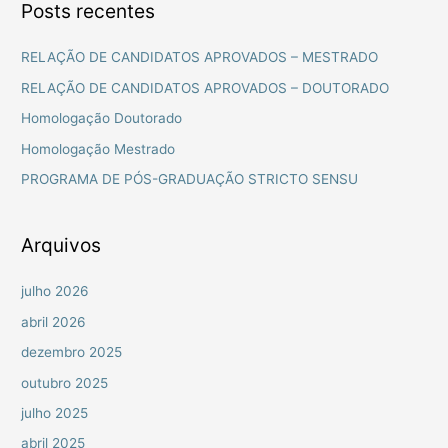
Posts recentes
q
u
RELAÇÃO DE CANDIDATOS APROVADOS – MESTRADO
i
RELAÇÃO DE CANDIDATOS APROVADOS – DOUTORADO
s
Homologação Doutorado
a
Homologação Mestrado
r
PROGRAMA DE PÓS-GRADUAÇÃO STRICTO SENSU
p
o
r
Arquivos
:
julho 2026
abril 2026
dezembro 2025
outubro 2025
julho 2025
abril 2025