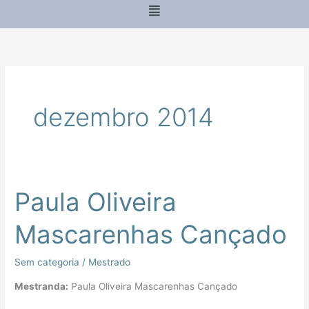
Menu
dezembro 2014
Paula Oliveira
Paula
Oliveira
Mascarenhas Cançado
Mascarenhas
Cançado
Sem categoria
/
Mestrado
Mestranda:
Paula Oliveira Mascarenhas Cançado