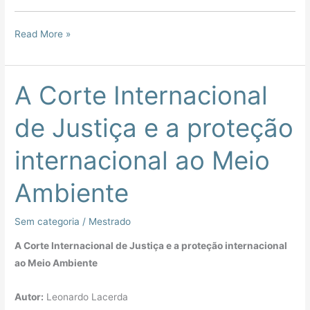
Read More »
A Corte Internacional
A
Corte
de Justiça e a proteção
Internacional
de
internacional ao Meio
Justiça
e
Ambiente
a
proteção
Sem categoria
/
Mestrado
internacional
ao
A Corte Internacional de Justiça e a proteção internacional
Meio
ao Meio Ambiente
Ambiente
Autor:
Leonardo Lacerda