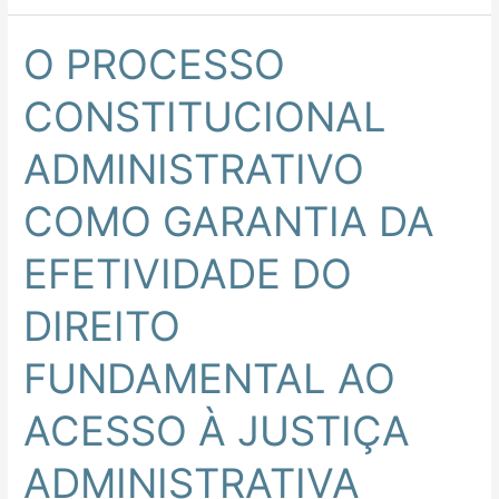
O PROCESSO
O
PROCESSO
CONSTITUCIONAL
CONSTITUCIONAL
ADMINISTRATIVO
ADMINISTRATIVO
COMO
GARANTIA
COMO GARANTIA DA
DA
EFETIVIDADE
EFETIVIDADE DO
DO
DIREITO
DIREITO
FUNDAMENTAL
AO
FUNDAMENTAL AO
ACESSO
À
ACESSO À JUSTIÇA
JUSTIÇA
ADMINISTRATIVA
ADMINISTRATIVA