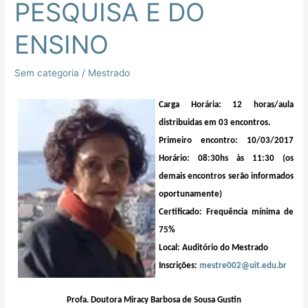
PESQUISA E DO
ENSINO
Sem categoria
/
Mestrado
Carga Horária: 12 horas/aula
distribuidas em 03 encontros.
Primeiro encontro: 10/03/2017
Horário: 08:30hs às 11:30 (os
demais encontros serão informados
oportunamente)
Certificado: Frequência mínima de
75%
Local: Auditório do Mestrado
Inscrições:
mestre002@uit.edu.br
Profa
. Doutora
Miracy
Barbosa de Sousa
Gustin