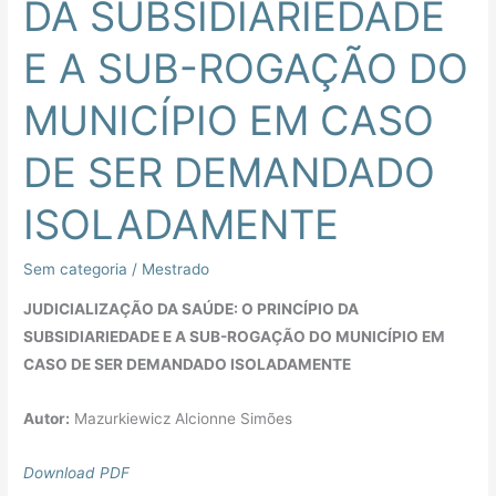
DA SUBSIDIARIEDADE
PRINCÍPIO
DA
E A SUB-ROGAÇÃO DO
SUBSIDIARIEDADE
E
MUNICÍPIO EM CASO
A
SUB-
DE SER DEMANDADO
ROGAÇÃO
DO
ISOLADAMENTE
MUNICÍPIO
EM
Sem categoria
/
Mestrado
CASO
JUDICIALIZAÇÃO DA SAÚDE: O PRINCÍPIO DA
DE
SUBSIDIARIEDADE E A SUB-ROGAÇÃO DO MUNICÍPIO EM
SER
CASO DE SER DEMANDADO ISOLADAMENTE
DEMANDADO
ISOLADAMENTE
Autor:
Mazurkiewicz Alcionne Simões
Download PDF