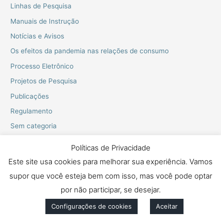
Linhas de Pesquisa
Manuais de Instrução
Notícias e Avisos
Os efeitos da pandemia nas relações de consumo
Processo Eletrônico
Projetos de Pesquisa
Publicações
Regulamento
Sem categoria
Webinarios do PPGD
Políticas de Privacidade
Este site usa cookies para melhorar sua experiência. Vamos
supor que você esteja bem com isso, mas você pode optar
Copyright © 2026 Mestrado e Doutorado em Proteção dos Direitos
Fundamentais
por não participar, se desejar.
Configurações de cookies
Aceitar
Política de Privacidade