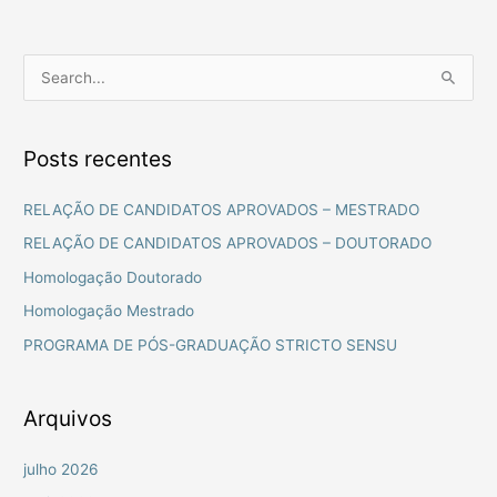
P
e
s
Posts recentes
q
u
RELAÇÃO DE CANDIDATOS APROVADOS – MESTRADO
i
RELAÇÃO DE CANDIDATOS APROVADOS – DOUTORADO
s
Homologação Doutorado
a
Homologação Mestrado
r
PROGRAMA DE PÓS-GRADUAÇÃO STRICTO SENSU
p
o
r
Arquivos
:
julho 2026