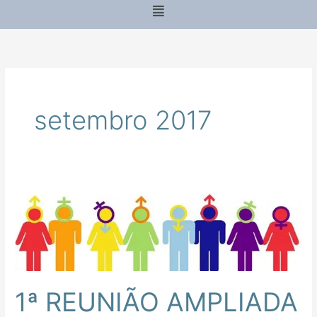
Menu
setembro 2017
1ª
REUNIÃO
AMPLIADA
DO
GRUPO
DE
1ª REUNIÃO AMPLIADA
PESQUISA