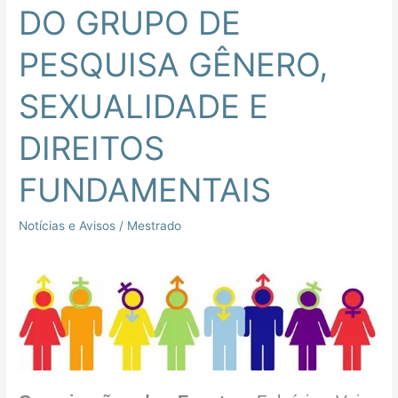
GÊNERO,
DO GRUPO DE
SEXUALIDADE
E
PESQUISA GÊNERO,
DIREITOS
SEXUALIDADE E
FUNDAMENTAIS
DIREITOS
FUNDAMENTAIS
Notícias e Avisos
/
Mestrado