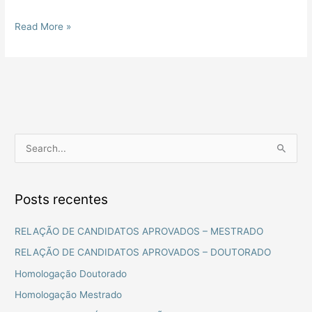
Read More »
P
e
s
Posts recentes
q
u
RELAÇÃO DE CANDIDATOS APROVADOS – MESTRADO
i
RELAÇÃO DE CANDIDATOS APROVADOS – DOUTORADO
s
Homologação Doutorado
a
Homologação Mestrado
r