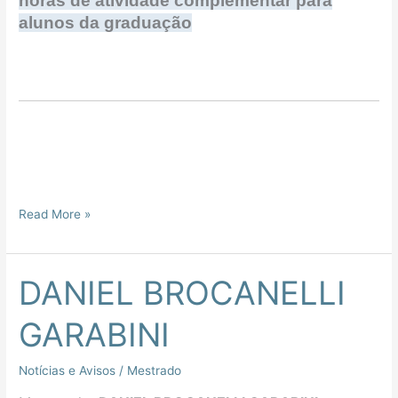
horas de atividade complementar para
alunos da graduação
Read More »
DANIEL BROCANELLI
DANIEL
BROCANELLI
GARABINI
GARABINI
Notícias e Avisos
/
Mestrado