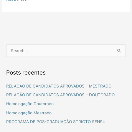
P
e
s
Posts recentes
q
u
RELAÇÃO DE CANDIDATOS APROVADOS – MESTRADO
i
RELAÇÃO DE CANDIDATOS APROVADOS – DOUTORADO
s
Homologação Doutorado
a
Homologação Mestrado
r
PROGRAMA DE PÓS-GRADUAÇÃO STRICTO SENSU
p
o