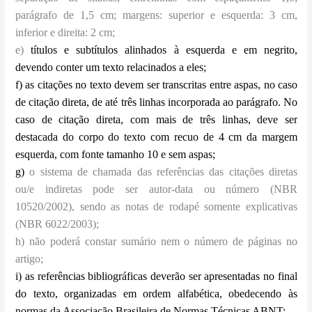
parágrafo de 1,5 cm; margens: superior e esquerda: 3 cm,
inferior e direita: 2 cm;
e)
títulos e subtítulos alinhados à esquerda e em negrito,
devendo conter um texto relacinados a eles;
f) as citações no texto devem ser transcritas entre aspas, no caso
de citação direta, de até três linhas incorporada ao parágrafo. No
caso de citação direta, com mais de três linhas, deve ser
destacada do corpo do texto com recuo de 4 cm da margem
esquerda, com fonte tamanho 10 e sem aspas;
g
)
o sistema de chamada das referências das citações diretas
ou/e indiretas pode ser autor-data ou número (NBR
10520/2002), sendo as notas de rodapé somente explicativas
(NBR 6022/2003);
h) não poderá constar sumário nem o número de páginas no
artigo;
i) as referências bibliográficas deverão ser apresentadas no final
do texto, organizadas em ordem alfabética, obedecendo às
normas da Associação Brasileira de Normas Técnicas ABNT;