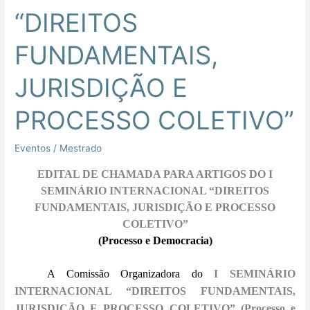
SEMINÁRIO
“DIREITOS
INTERNACIONAL
“DIREITOS
FUNDAMENTAIS,
FUNDAMENTAIS,
JURISDIÇÃO
JURISDIÇÃO E
E
PROCESSO
PROCESSO COLETIVO”
COLETIVO”
Eventos
/
Mestrado
EDITAL DE CHAMADA PARA ARTIGOS DO I
SEMINÁRIO INTERNACIONAL “DIREITOS
FUNDAMENTAIS, JURISDIÇÃO E PROCESSO
COLETIVO”
(Processo e Democracia)
A Comissão Organizadora do
I SEMINÁRIO
INTERNACIONAL “DIREITOS FUNDAMENTAIS,
JURISDIÇÃO E PROCESSO COLETIVO” (Processo e