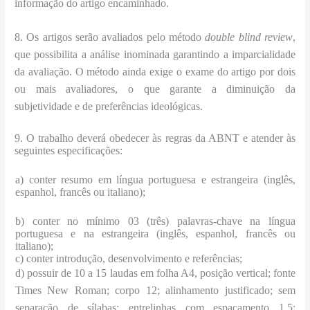
informação do artigo encaminhado.
8. Os artigos serão avaliados pelo método
double blind review
,
que possibilita a análise inominada garantindo a imparcialidade
da avaliação. O método ainda exige o exame do artigo por dois
ou mais avaliadores, o que garante a diminuição da
subjetividade e de preferências ideológicas.
9. O trabalho deverá obedecer às regras da ABNT e atender às
seguintes especificações:
a) conter resumo em língua portuguesa e estrangeira (inglês,
espanhol, francês ou italiano);
b) conter no mínimo 03 (três) palavras-chave na língua
portuguesa e na estrangeira (inglês, espanhol, francês ou
italiano);
c) conter introdução, desenvolvimento e referências;
d) possuir de 10 a 15 laudas em folha A4, posição vertical; fonte
Times New Roman; corpo 12; alinhamento justificado; sem
separação de sílabas; entrelinhas com espaçamento 1,5;