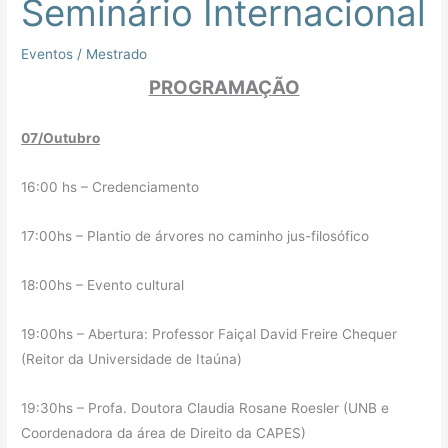
Seminário Internacional
I
Seminário
Eventos
/
Mestrado
Internacional
PROGRAMAÇÃO
07/Outubro
16:00 hs – Credenciamento
17:00hs – Plantio de árvores no caminho jus-filosófico
18:00hs – Evento cultural
19:00hs – Abertura: Professor Faiçal David Freire Chequer
(Reitor da Universidade de Itaúna)
19:30hs – Profa. Doutora Claudia Rosane Roesler (UNB e
Coordenadora da área de Direito da CAPES)