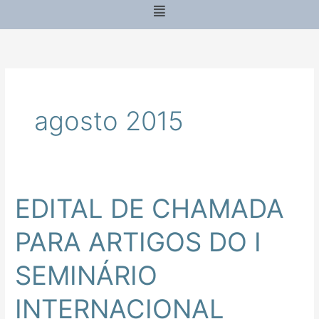
Menu
agosto 2015
EDITAL DE CHAMADA
EDITAL
DE
PARA ARTIGOS DO I
CHAMADA
PARA
SEMINÁRIO
ARTIGOS
DO
INTERNACIONAL
I