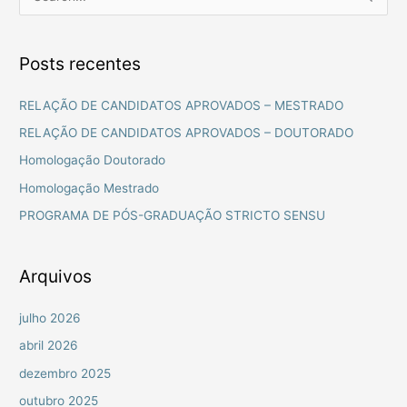
P
e
s
Posts recentes
q
u
RELAÇÃO DE CANDIDATOS APROVADOS – MESTRADO
i
RELAÇÃO DE CANDIDATOS APROVADOS – DOUTORADO
s
Homologação Doutorado
a
Homologação Mestrado
r
PROGRAMA DE PÓS-GRADUAÇÃO STRICTO SENSU
p
o
r
Arquivos
:
julho 2026
abril 2026
dezembro 2025
outubro 2025