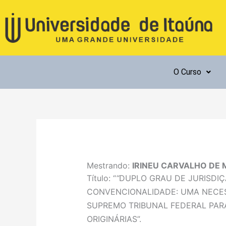
Ir
para
o
conteúdo
O Curso
Mestrando:
IRINEU CARVALHO DE
Título: “
“
DUPLO GRAU DE JURISDIÇ
CONVENCIONALIDADE: UMA NECES
SUPREMO TRIBUNAL FEDERAL PAR
ORIGINÁRIAS
”.