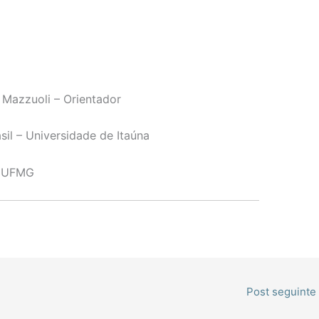
a Mazzuoli –
O
rientador
sil –
Universidade de Itaúna
–
UFMG
Post seguinte