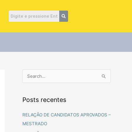
ube
P
e
s
Posts recentes
q
u
RELAÇÃO DE CANDIDATOS APROVADOS –
i
MESTRADO
s