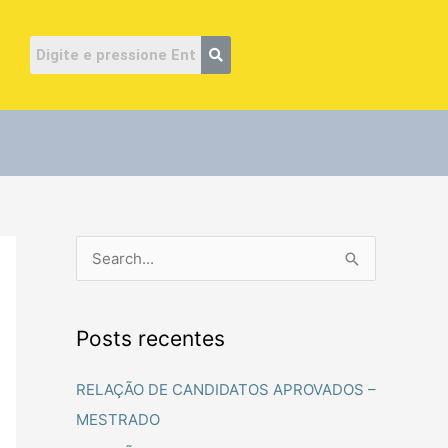
ube
P
e
s
Posts recentes
q
u
RELAÇÃO DE CANDIDATOS APROVADOS –
i
MESTRADO
s