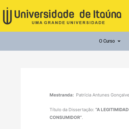
Ir
para
o
conteúdo
O Curso
Mestranda:
Patrícia Antunes Gonçalv
Título da Dissertação:
“A LEGITIMIDA
CONSUMIDOR”
.