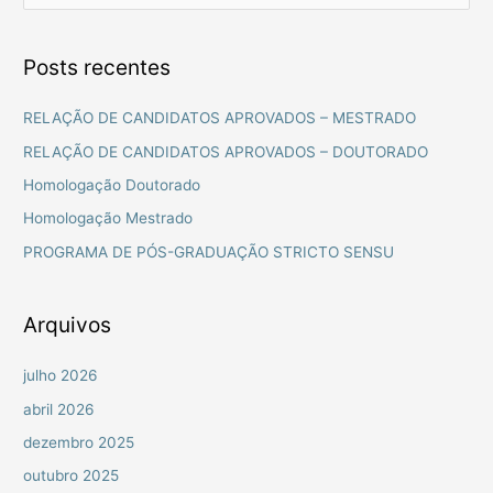
e
s
Posts recentes
q
u
RELAÇÃO DE CANDIDATOS APROVADOS – MESTRADO
i
RELAÇÃO DE CANDIDATOS APROVADOS – DOUTORADO
s
Homologação Doutorado
a
Homologação Mestrado
r
PROGRAMA DE PÓS-GRADUAÇÃO STRICTO SENSU
p
o
r
Arquivos
:
julho 2026
abril 2026
dezembro 2025
outubro 2025