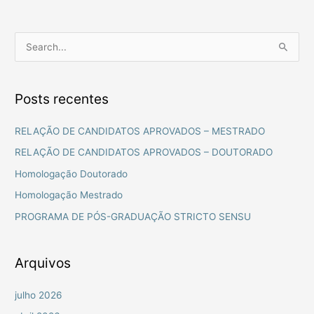
P
e
s
Posts recentes
q
u
RELAÇÃO DE CANDIDATOS APROVADOS – MESTRADO
i
RELAÇÃO DE CANDIDATOS APROVADOS – DOUTORADO
s
Homologação Doutorado
a
Homologação Mestrado
r
PROGRAMA DE PÓS-GRADUAÇÃO STRICTO SENSU
p
o
r
Arquivos
:
julho 2026