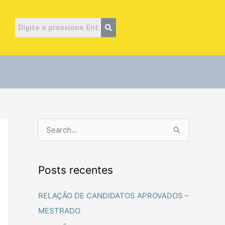
ube
P
e
s
Posts recentes
q
u
RELAÇÃO DE CANDIDATOS APROVADOS –
i
MESTRADO
s