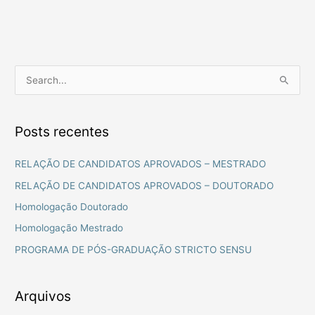
P
e
s
Posts recentes
q
u
RELAÇÃO DE CANDIDATOS APROVADOS – MESTRADO
i
RELAÇÃO DE CANDIDATOS APROVADOS – DOUTORADO
s
Homologação Doutorado
a
Homologação Mestrado
r
PROGRAMA DE PÓS-GRADUAÇÃO STRICTO SENSU
p
o
r
Arquivos
: