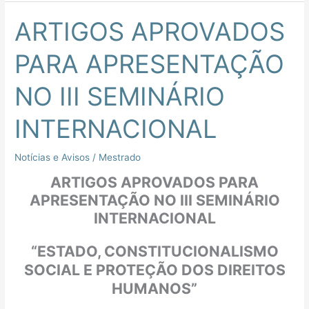
ARTIGOS APROVADOS
ARTIGOS
APROVADOS
PARA APRESENTAÇÃO
PARA
APRESENTAÇÃO
NO III SEMINÁRIO
NO
III
INTERNACIONAL
SEMINÁRIO
INTERNACIONAL
Notícias e Avisos
/
Mestrado
ARTIGOS APROVADOS PARA
APRESENTAÇÃO NO III SEMINÁRIO
INTERNACIONAL
“ESTADO, CONSTITUCIONALISMO
SOCIAL E PROTEÇÃO DOS DIREITOS
HUMANOS”