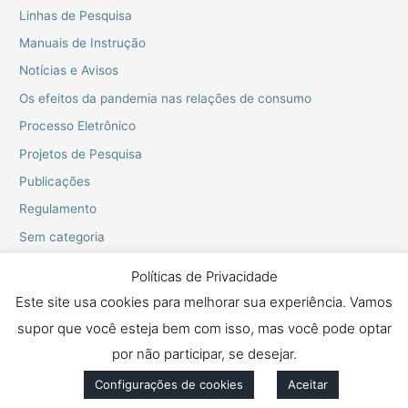
Linhas de Pesquisa
Manuais de Instrução
Notícias e Avisos
Os efeitos da pandemia nas relações de consumo
Processo Eletrônico
Projetos de Pesquisa
Publicações
Regulamento
Sem categoria
Webinarios do PPGD
Políticas de Privacidade
Este site usa cookies para melhorar sua experiência. Vamos
supor que você esteja bem com isso, mas você pode optar
Copyright © 2026 Mestrado e Doutorado em Proteção dos Direitos
Fundamentais
por não participar, se desejar.
Configurações de cookies
Aceitar
Política de Privacidade