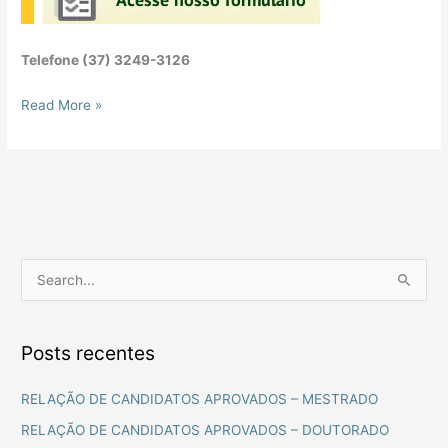
Telefone (37) 3249-3126
Read More »
P
e
s
Posts recentes
q
u
RELAÇÃO DE CANDIDATOS APROVADOS – MESTRADO
i
RELAÇÃO DE CANDIDATOS APROVADOS – DOUTORADO
s