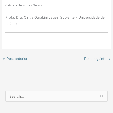
Católica de Minas Gerais
Profa. Dra. Cíntia Garabini Lages (suplente – Universidade de
Itaúna)
←
Post anterior
Post seguinte
→
P
e
s