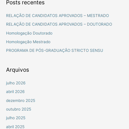
Posts recentes
q
u
RELAÇÃO DE CANDIDATOS APROVADOS – MESTRADO
i
RELAÇÃO DE CANDIDATOS APROVADOS – DOUTORADO
s
Homologação Doutorado
a
Homologação Mestrado
r
PROGRAMA DE PÓS-GRADUAÇÃO STRICTO SENSU
p
o
r
Arquivos
:
julho 2026
abril 2026
dezembro 2025
outubro 2025
julho 2025
abril 2025