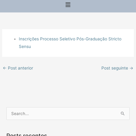
Menu
Inscrições Processo Seletivo Pós-Graduação Stricto
Sensu
←
Post anterior
Post seguinte
→
P
e
s
Posts recentes