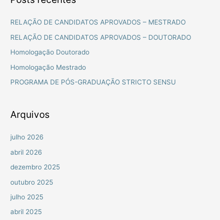
q
u
RELAÇÃO DE CANDIDATOS APROVADOS – MESTRADO
i
RELAÇÃO DE CANDIDATOS APROVADOS – DOUTORADO
s
Homologação Doutorado
a
Homologação Mestrado
r
PROGRAMA DE PÓS-GRADUAÇÃO STRICTO SENSU
p
o
r
Arquivos
:
julho 2026
abril 2026
dezembro 2025
outubro 2025
julho 2025
abril 2025