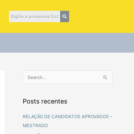
ube
P
e
s
Posts recentes
q
u
RELAÇÃO DE CANDIDATOS APROVADOS –
i
MESTRADO
s