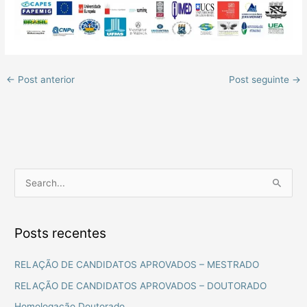
←
Post anterior
Post seguinte
→
P
e
s
Posts recentes
q
u
RELAÇÃO DE CANDIDATOS APROVADOS – MESTRADO
i
RELAÇÃO DE CANDIDATOS APROVADOS – DOUTORADO
s
Homologação Doutorado